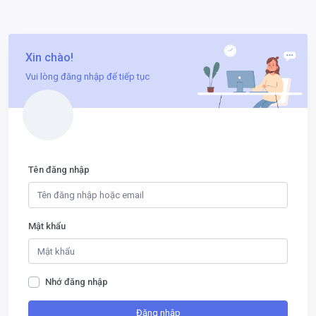
Xin chào!
Vui lòng đăng nhập để tiếp tục
Tên đăng nhập
Mật khẩu
Nhớ đăng nhập
Đăng nhập